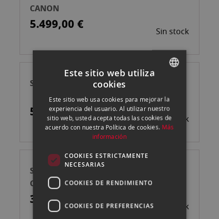
CANON
5.499,00 €
Sin stock
Este sitio web utiliza
SIGMA 14MM T2 FF F/AP2 (METRIC) PL
cookies
SPANISH
Este sitio web usa cookies para mejorar la
ENGLISH
5.499,00 €
experiencia del usuario. Al utilizar nuestro
Sin stock
sitio web, usted acepta todas las cookies de
CATALAN
acuerdo con nuestra Política de cookies.
Más
información
COOKIES ESTRICTAMENTE
NECESARIAS
SIGMA 50MM T1.5 FF F/CE (METRIC)
CANON EF
COOKIES DE RENDIMIENTO
3.899,00 €
Sin stock
COOKIES DE PREFERENCIAS