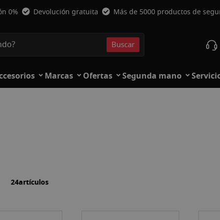
ión 0%
Devolución gratuita
Más de 5000 productos de seg
Buscar
Buscar
ccesorios
Marcas
Ofertas
Segunda mano
Servici
la
ista
24
artículos