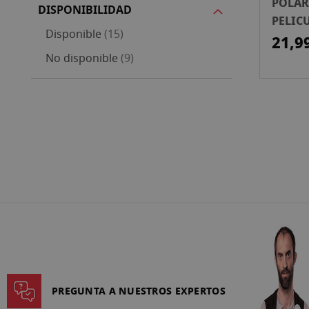
POLAR
DISPONIBILIDAD
PELIC
artículos
Disponible
15
DUOC
21,9
YELLO
artículos
No disponible
9
PREGUNTA A NUESTROS EXPERTOS