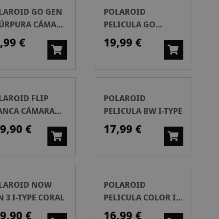
LAROID GO GEN
POLAROID
PÚRPURA CÁMARA
PELICULA GO
STANTÁNEA
DOBLE PACK
,99 €
19,99 €
LAROID FLIP
POLAROID
ANCA CÁMARA
PELICULA BW I-TYPE
STANTÁNEA
9,90 €
17,99 €
LAROID NOW
POLAROID
N 3 I-TYPE CORAL
PELICULA COLOR I-
TYPE
9,90 €
16,99 €