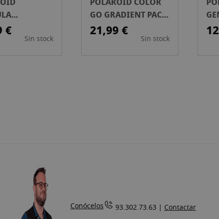
OID
POLAROID COLOR
PO
ULA
GO GRADIENT PACK
GE
HROME
DOBLE PELÍCULA
CÁ
9 €
21,99 €
12
Sin stock
Sin stock
W 600
IN
Conócelos
93.302.73.63 |
Contactar