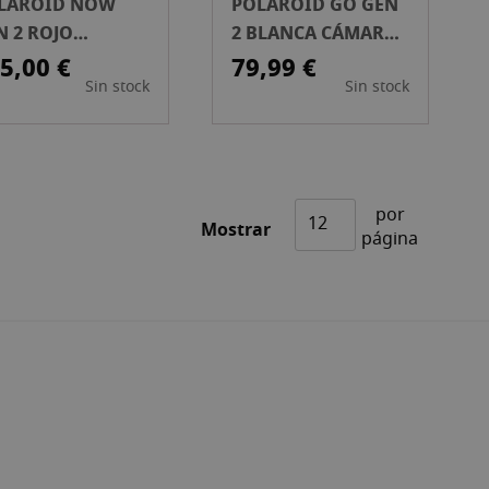
LAROID NOW
POLAROID GO GEN
N 2 ROJO
2 BLANCA CÁMARA
MARA
INSTANTÁNEA
5,00 €
79,99 €
Sin stock
Sin stock
STANTÁNEA
por
Mostrar
página