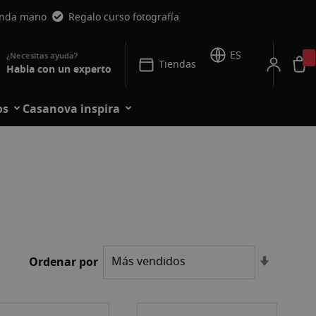
unda mano
Regalo curso fotografía
ES
Tiendas
Habla con un experto
os
Casanova inspira
Fijar
Ordenar por
Direcció
Ascende