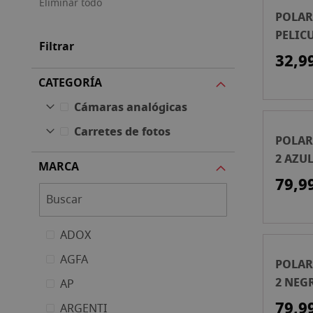
Eliminar todo
POLAR
PELICU
Filtrar
TYPE 
32,9
CATEGORÍA
Cámaras analógicas
Carretes de fotos
POLAR
2 AZU
MARCA
INSTA
79,9
ADOX
AGFA
POLAR
2 NEG
AP
INSTA
79,9
ARGENTI