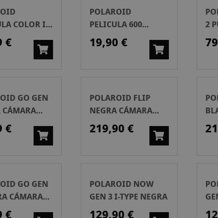
OID
POLAROID
PO
LA COLOR I-
PELICULA 600
2 
DOUBLE PACK
COLOR
IN
9 €
19,90 €
79
OID GO GEN
POLAROID FLIP
PO
L CÁMARA
NEGRA CÁMARA
BL
NTÁNEA
INSTANTÁNEA
IN
9 €
219,90 €
21
OID GO GEN
POLAROID NOW
PO
RA CÁMARA
GEN 3 I-TYPE NEGRA
GE
NTÁNEA
9 €
129,90 €
12