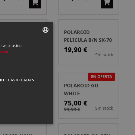
LAROID NOW
POLAROID
N 3 I-TYPE ROSA
PELICULA B/N SX-70
io web, usted
SPANISH
19,90 €
9,90 €
ación
Sin stock
ENGLISH
CATALAN
EN OFERTA
NO CLASIFICADAS
LAROID
POLAROID GO
LICULA 600
WHITE
LOR FRAMES
,99 €
75,00 €
Sin stock
Sin stock
99,99 €