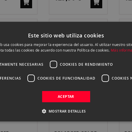
OID HI PRINT
POLAROID NOW
PO
Este sitio web utiliza cookies
 PELÍCULA
GEN 3 I-TYPE
GE
eb usa cookies para mejorar la experiencia del usuario. Al utilizar nuestro sit
BLANCA
9 €
129,90 €
12
ta todas las cookies de acuerdo con nuestra Política de cookies.
Más inform
CTAMENTE NECESARIAS
COOKIES DE RENDIMIENTO
EFERENCIAS
COOKIES DE FUNCIONALIDAD
COOKIES 
OID
POLAROID
PO
LA 600 B/N
PELICULA 600
PE
ACEPTAR
COLOR DOUBLE
CO
0 €
38,99 €
21
Sin stock
Sin stock
PACK
MOSTRAR DETALLES