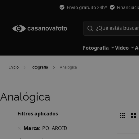
Envío gratuito 24h*
Financiac
Fotografía
Vídeo
A
Inicio
Fotografía
Analógica
Analógica
Filtros aplicados
Parril
L
Ver
como
Marca
POLAROID