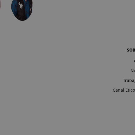
SO
Nu
Traba
Canal Étic