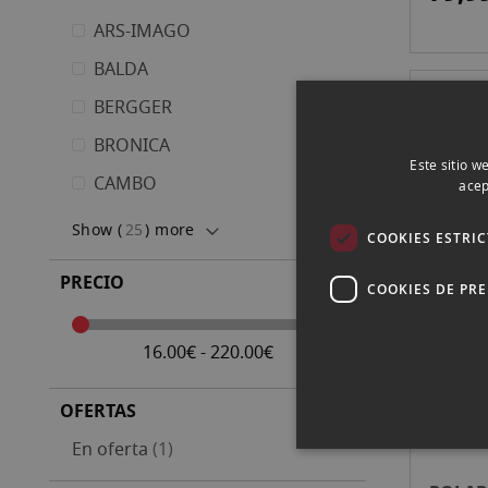
ARS-IMAGO
BALDA
BERGGER
POLAR
2X3 20
BRONICA
Este sitio w
16,9
CAMBO
acep
Show (
25
) more
COOKIES ESTRI
PRECIO
COOKIES DE PR
POLAR
PELICU
16.00€ - 220.00€
19,9
OFERTAS
artículo
En oferta
1