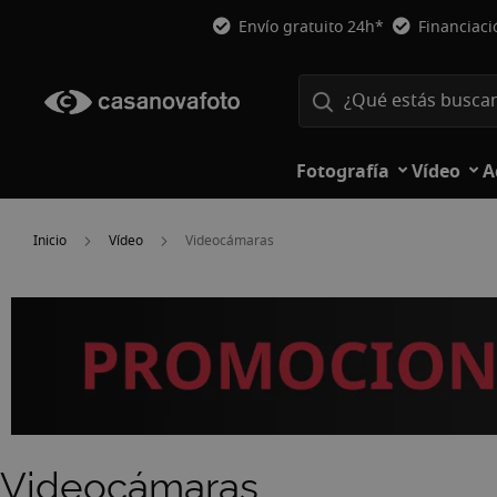
Envío gratuito 24h*
Financiac
Fotografía
Vídeo
A
Inicio
Vídeo
Videocámaras
Videocámaras