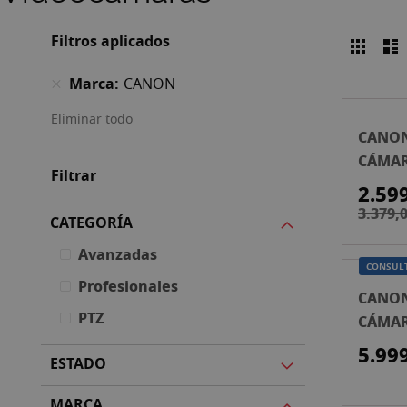
Filtros aplicados
Parril
L
Ver
como
Marca
CANON
Eliminar todo
CANON
CÁMA
Filtrar
MIRRO
2.59
(CUER
3.379,0
CATEGORÍA
Avanzadas
CONSUL
Profesionales
CANON
PTZ
CÁMAR
5.99
ESTADO
MARCA