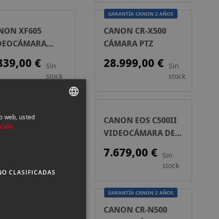
GARANTÍA CANON 2 AÑOS
NON XF605
CANON CR-X500
DEOCÁMARA
CÁMARA PTZ
OFESIONAL
839,00 €
28.999,00 €
Sin
Sin
stock
stock
RANTÍA CANON 2 AÑOS
io web, usted
SPANISH
NON PTZ RC-
CANON EOS C500II
ación
100
VIDEOCÁMARA DE
ENGLISH
CINE
299,00 €
7.679,00 €
CATALAN
Sin
Sin
stock
stock
NO CLASIFICADAS
GARANTÍA CANON 2 AÑOS
NON CR-N700
CANON CR-N500