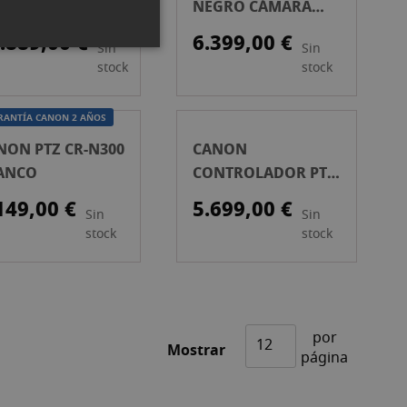
MARA PTZ NEGRA
NEGRO CÁMARA
PTZ
.889,00 €
6.399,00 €
Sin
Sin
stock
stock
RANTÍA CANON 2 AÑOS
NON PTZ CR-N300
CANON
ANCO
CONTROLADOR PTZ
RC-IP1000
149,00 €
5.699,00 €
Sin
Sin
stock
stock
por
Mostrar
página