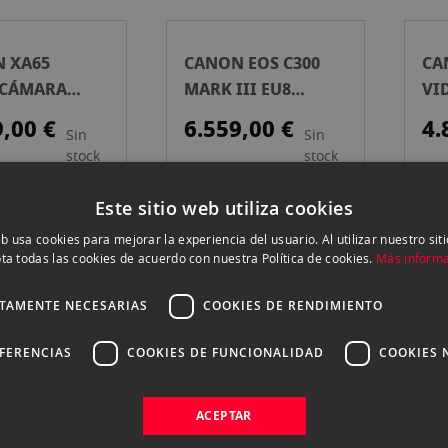
 XA65
CANON EOS C300
CA
OCÁMARA
MARK III EU8
VI
SIONAL
VIDEOCÁMARA
PR
9,00 €
6.559,00 €
4.
Sin
Sin
CINE
stock
stock
Este sitio web utiliza cookies
GA
eb usa cookies para mejorar la experiencia del usuario. Al utilizar nuestro sit
 CR-N700
CANON XA60
CA
ta todas las cookies de acuerdo con nuestra Política de cookies.
Más inform
A PTZ
VIDEOCÁMARA
IP
CA
89,00 €
1.729,00 €
2.
CTAMENTE NECESARIAS
COOKIES DE RENDIMIENTO
Sin
Sin
stock
stock
EFERENCIAS
COOKIES DE FUNCIONALIDAD
COOKIES 
ACEPTAR
 RC-IP300
CANON EOS C400
CA