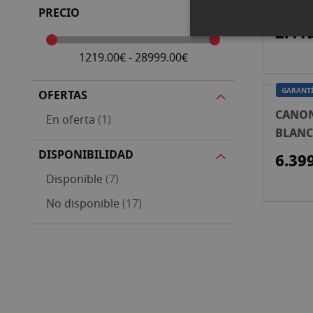
CONTR
PRECIO
2.41
1219.00€ - 28999.00€
GARANTÍ
OFERTAS
CANON
artículo
En oferta
1
BLAN
DISPONIBILIDAD
6.39
artículos
Disponible
7
artículos
No disponible
17