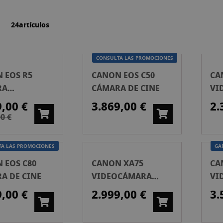
la
ista
24
artículos
CONSULTA LAS PROMOCIONES
 EOS R5
CANON EOS C50
CA
RA
CÁMARA DE CINE
VI
RLESS
PR
9,00 €
3.869,00 €
2.
PO)
0 €
TA LAS PROMOCIONES
GA
 EOS C80
CANON XA75
CA
A DE CINE
VIDEOCÁMARA
VI
PROFESIONAL
CI
9,00 €
2.999,00 €
3.