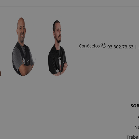
Conócelos
93.302.73.63 |
SO
Nu
Traba