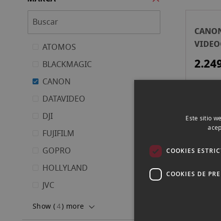
CANON
VIDE
ATOMOS
PROFE
2.24
BLACKMAGIC
CANON
DATAVIDEO
DJI
Este sitio w
CANON
acep
FUJIFILM
CÁMAR
BLAN
GOPRO
10.8
COOKIES ESTRI
HOLLYLAND
COOKIES DE PR
JVC
Show (
4
) more
CANON