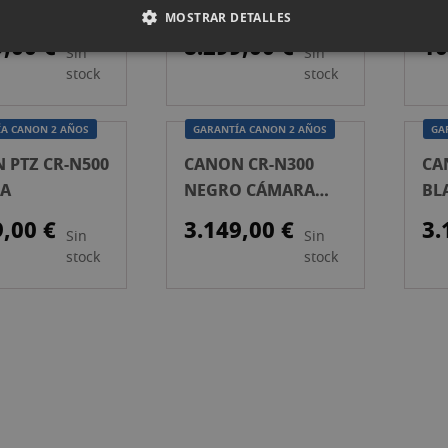
OLADOR PTZ
CÁMARA CINE
CÁ
MOSTRAR DETALLES
9,00 €
8.299,00 €
10
Sin
Sin
stock
stock
A CANON 2 AÑOS
GARANTÍA CANON 2 AÑOS
GA
 PTZ CR-N500
CANON CR-N300
CA
CA
NEGRO CÁMARA
BL
PTZ
9,00 €
3.149,00 €
3.
Sin
Sin
stock
stock