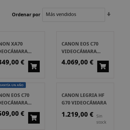
Fijar
Ordenar por
Direcció
Ascende
NON XA70
CANON EOS C70
DEOCÁMARA
VIDEOCÁMARA
OFESIONAL
CINE
349,00 €
4.069,00 €
RANTÍA UN AÑO
NON EOS C70
CANON LEGRIA HF
DEOCÁMARA
G70 VIDEOCÁMARA
NE 2ª MANO
509,00 €
1.219,00 €
Sin
stock