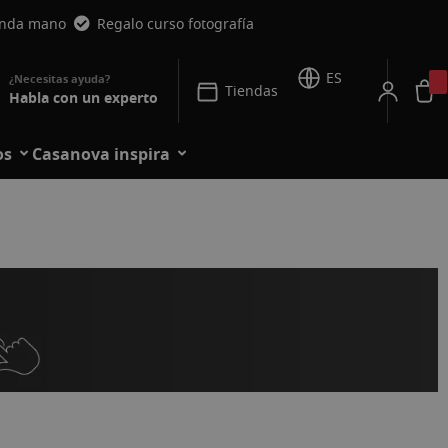
unda mano
Regalo curso fotografía
ES
Tiendas
Habla con un experto
os
Casanova inspira