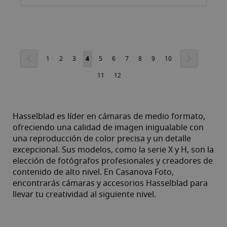
Página
Página
Anterior
Página
Siguiente
Página
Página
Página
Actualmente
Página
Página
Página
Página
Página
Página
1
2
3
4
5
6
7
8
9
10
estás
Página
Página
11
12
leyendo
página
Hasselblad es líder en cámaras de medio formato,
ofreciendo una calidad de imagen inigualable con
una reproducción de color precisa y un detalle
excepcional. Sus modelos, como la serie X y H, son la
elección de fotógrafos profesionales y creadores de
contenido de alto nivel. En Casanova Foto,
encontrarás cámaras y accesorios Hasselblad para
llevar tu creatividad al siguiente nivel.