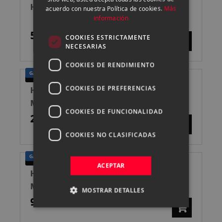
CATALAN
HASSELBLAD VISOR SPORTS 2ª MANO
acuerdo con nuestra Política de cookies.
Más
información
50,00 €
COOKIES ESTRICTAMENTE
NECESARIAS
COOKIES DE RENDIMIENTO
GARANTÍA UN AÑO
SEGUNDA MANO
COOKIES DE PREFERENCIAS
HASSELBLAD VISOR PRISMA HV-90 X 2ª
MANO
COOKIES DE FUNCIONALIDAD
299,00 €
COOKIES NO CLASIFICADAS
GARANTÍA UN AÑO
SEGUNDA MANO
ACEPTAR
HASSELBLAD VISOR PRISMA NC-2 2ª
MANO
MOSTRAR DETALLES
99,00 €