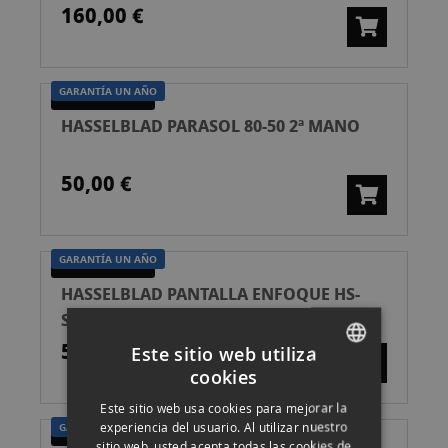
160,00 €
GARANTÍA UN AÑO
SEGUNDA MANO
HASSELBLAD PARASOL 80-50 2ª MANO
50,00 €
GARANTÍA UN AÑO
SEGUNDA MANO
HASSELBLAD PANTALLA ENFOQUE HS-
STANDARD 2ª MANO
55,00 €
Este sitio web utiliza
cookies
SPANISH
Este sitio web usa cookies para mejorar la
ENGLISH
experiencia del usuario. Al utilizar nuestro
GARANTÍA UN AÑO
SEGUNDA MANO
sitio web, usted acepta todas las cookies de