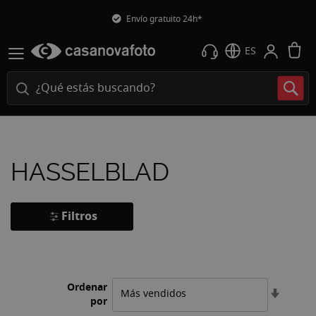
Envío gratuito 24h*
M
ES
HASSELBLAD
Filtros
Ordenar
Fijar
por
Direcci