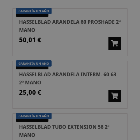
Ascend
GARANTÍA UN AÑO
SEGUNDA MANO
HASSELBLAD ARANDELA 60 PROSHADE 2ª
MANO
50,01 €
GARANTÍA UN AÑO
SEGUNDA MANO
HASSELBLAD ARANDELA INTERM. 60-63
2ª MANO
25,00 €
GARANTÍA UN AÑO
SEGUNDA MANO
HASSELBLAD TUBO EXTENSION 56 2ª
MANO