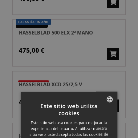
GARANTÍA UN AÑO
SEGUNDA MANO
HASSELBLAD 500 ELX 2ª MANO
475,00 €
HASSELBLAD XCD 25/2,5 V
4.199,00 €
Este sitio web utiliza
cookies
SPANISH
Este sitio web usa cookies para mejorar la
ENGLISH
experiencia del usuario. Al utilizar nuestro
sitio web, usted acepta todas las cookies de
HASSELBLAD XCD 35-100/2.8-4 E
CATALAN