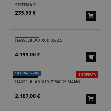
SISTEMA X
235,90 €
HASSELBLAD XCD 55/2.5
4.199,00 €
GARANTÍA UN AÑO
EN OFERTA
SEGUNDA MANO
HASSELBLAD X1D II 50C 2ª MANO
2.197,00 €