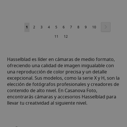
Página
Página
Siguiente
Actualmente
Página
Página
Página
Página
Página
Página
Página
Página
Página
1
2
3
4
5
6
7
8
9
10
estás
Página
Página
11
12
leyendo
página
Hasselblad es líder en cámaras de medio formato,
ofreciendo una calidad de imagen inigualable con
una reproducción de color precisa y un detalle
excepcional. Sus modelos, como la serie X y H, son la
elección de fotógrafos profesionales y creadores de
contenido de alto nivel. En Casanova Foto,
encontrarás cámaras y accesorios Hasselblad para
llevar tu creatividad al siguiente nivel.