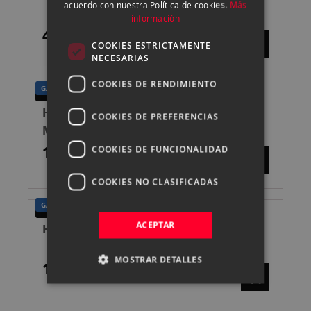
acuerdo con nuestra Política de cookies.
Más
información
4.800,00 €
COOKIES ESTRICTAMENTE
NECESARIAS
COOKIES DE RENDIMIENTO
GARANTÍA UN AÑO
SEGUNDA MANO
HASSELBLAD 555 ELD CROMADA 2ª
COOKIES DE PREFERENCIAS
MANO
1.350,00 €
COOKIES DE FUNCIONALIDAD
COOKIES NO CLASIFICADAS
GARANTÍA UN AÑO
SEGUNDA MANO
ACEPTAR
HASSELBLAD 555 ELD NEGRA 2ª MANO
MOSTRAR DETALLES
1.350,00 €