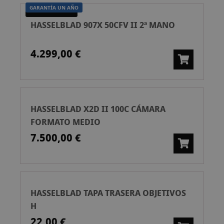
GARANTÍA UN AÑO
SEGUNDA MANO
HASSELBLAD 907X 50CFV II 2ª MANO
4.299,00 €
HASSELBLAD X2D II 100C CÁMARA
FORMATO MEDIO
7.500,00 €
HASSELBLAD TAPA TRASERA OBJETIVOS
H
22,00 €