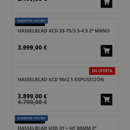
GARANTÍA UN AÑO
SEGUNDA MANO
HASSELBLAD XCD 35-75/3.5-4.5 2ª MANO
3.999,00 €
EN OFERTA
HASSELBLAD XCD 90/2.5 EXPOSICIÓN
3.899,00 €
4.799,00 €
GARANTÍA UN AÑO
SEGUNDA MANO
HASSELBLAD H3D 31 + HC 80MM 2ª