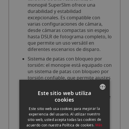
monopié SuperSlim ofrece una
durabilidad y estabilidad
excepcionales. Es compatible con
varias configuraciones de cámara,
desde cámaras compactas sin espejo
hasta DSLR de fotograma completo, lo
que permite un uso versátil en
diferentes escenarios de disparo.
Sistema de patas con bloqueo por
torsión: el monopie está equipado con
un sistema de patas con bloqueo por
torsión confiable, que permite ajustes
de altura rápidos y seguros. Esta
característica garantiza una
Este sitio web utiliza
instalación sin esfuerzo y permite que
cookies
SPANISH
los fotógrafos se adapten
Este sitio web usa cookies para mejorar la
rápidamente a las condiciones
ENGLISH
experiencia del usuario. Al utilizar nuestro
cambiantes de la fotografía.
sitio web, usted acepta todas las cookies de
CATALAN
Empuñadura texturizada: una
acuerdo con nuestra Política de cookies.
Más