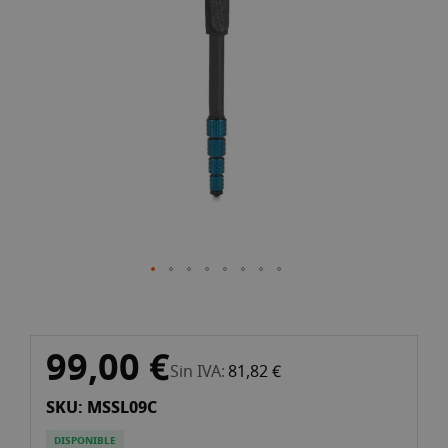
galería
de
imágenes
Saltar
99,00 €
al
Sin IVA
81,82 €
comienzo
SKU: MSSL09C
de
la
DISPONIBLE