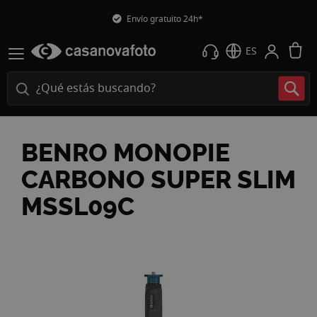
Envío gratuito 24h*
M
ES
BENRO MONOPIE
CARBONO SUPER SLIM
MSSL09C
Saltar
al
final
de
la