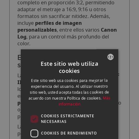
completo en proporción 3:2, permitiendo
adaptar el metraje a 16:9, 9:16 u otros
formatos sin sacrificar nitidez. Además,
perfiles de imagen
incluye
personalizables
Canon
, entre ellos varios
Log
, para un control más profundo del
color.
Enfoque inteligente: tu sujeto
Este sitio web utiliza
siempre nítido
cookies
SPANISH
Dual Pixel CMOS AF
La EOS R6 V incorpora
Este sitio web usa cookies para mejorar la
II
EV -6.5 a 21
, con un rango de trabajo de
,
ENGLISH
experiencia del usuario. Al utilizar nuestro
lo que garantiza un enfoque fiable incluso
sitio web, usted acepta todas las cookies de
CATALAN
en escenas muy oscuras. Reconoce
acuerdo con nuestra Política de cookies.
Más
personas, animales y vehículos
, siguiendo
información
ojos, rostros, cabezas y cuerpos con
precisión quirúrgica.
COOKIES ESTRICTAMENTE
NECESARIAS
Register People Priority
La función
10 sujetos
permite registrar hasta
para
COOKIES DE RENDIMIENTO