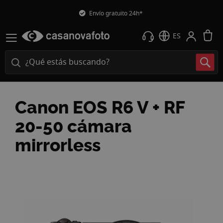
Envío gratuito 24h*
M
ES
Canon EOS R6 V + RF
20-50 cámara
mirrorless
Saltar
al
final
de
la