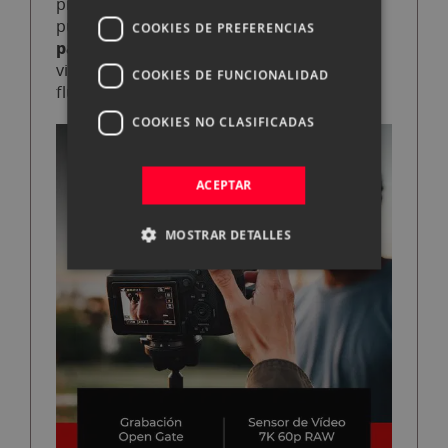
priorizar su enfoque. Y para grabación a
IBIS de 5 ejes
7,5
pulso, el
ofrece hasta
COOKIES DE PREFERENCIAS
pasos de estabilización
, reduciendo
vibraciones y logrando tomas mucho más
COOKIES DE FUNCIONALIDAD
fluidas.
COOKIES NO CLASIFICADAS
ACEPTAR
MOSTRAR DETALLES