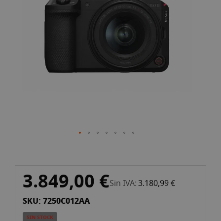
galería
de
imágenes
Saltar
3.849,00 €
al
Sin IVA
3.180,99 €
comienzo
SKU: 7250C012AA
de
la
SIN STOCK