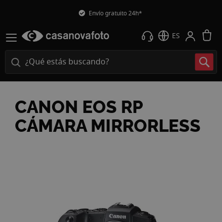
Envío gratuito 24h*
M
ES
CANON EOS RP
CÁMARA MIRRORLESS
Saltar
al
final
de
la
galería
de