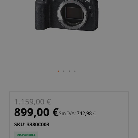
imágenes
Saltar
1.159,00 €
al
comienzo
899,00 €
Sin IVA
742,98 €
de
la
SKU: 3380C003
galería
de
DISPONIBLE