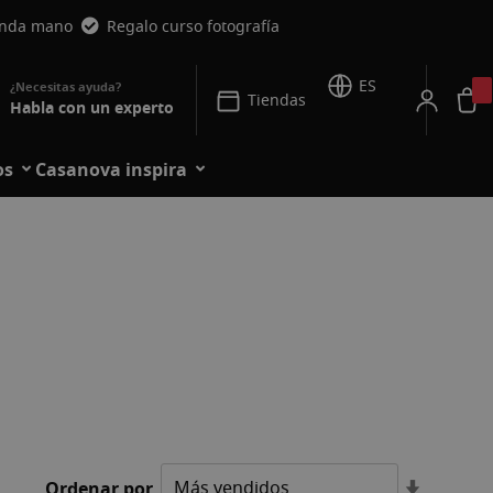
unda mano
Regalo curso fotografía
ES
Tiendas
Habla con un experto
os
Casanova inspira
Fijar
Ordenar por