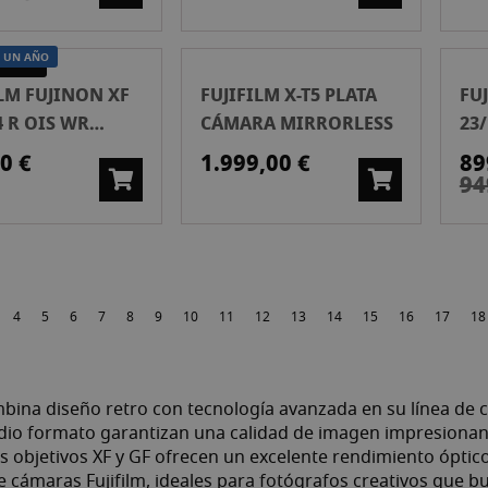
 UN AÑO
 MANO
ILM FUJINON XF
FUJIFILM X-T5 PLATA
FU
4 R OIS WR
CÁMARA MIRRORLESS
23/
 2ª MANO
0 €
1.999,00 €
89
94
e estás leyendo página
gina
Página
Página
Página
Página
Página
Página
Página
Página
Página
Página
Página
Página
Página
Página
Pá
4
5
6
7
8
9
10
11
12
13
14
15
16
17
18
mbina diseño retro con tecnología avanzada en su línea de c
dio formato garantizan una calidad de imagen impresionant
s objetivos XF y GF ofrecen un excelente rendimiento ópti
e cámaras Fujifilm, ideales para fotógrafos creativos que bu