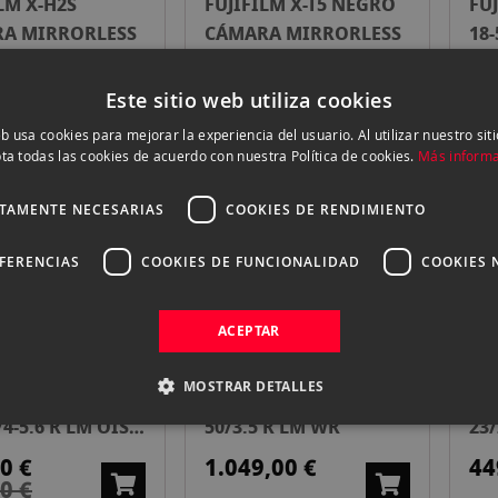
LM X-H2S
FUJIFILM X-T5 NEGRO
FU
A MIRRORLESS
CÁMARA MIRRORLESS
18-
MA
,00 €
1.999,00 €
41
Este sitio web utiliza cookies
eb usa cookies para mejorar la experiencia del usuario. Al utilizar nuestro sit
ta todas las cookies de acuerdo con nuestra Política de cookies.
Más inform
ILM FUJINON XC
FUJIFILM X-E5 + X
FU
CTAMENTE NECESARIAS
COOKIES DE RENDIMIENTO
NEGRO
F23/2.8 PLATA CÁMARA
CÁ
MIRRORLESS
EFERENCIAS
COOKIES DE FUNCIONALIDAD
COOKIES 
0 €
1.799,00 €
2.
ACEPTAR
EN OFERTA
MOSTRAR DETALLES
ILM FUJINON XF
FUJIFILM FUJINON GF
FU
/4-5.6 R LM OIS
50/3.5 R LM WR
23
0 €
1.049,00 €
44
0 €