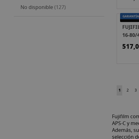
artículos
No disponible
127
GARANTÍA
SEGUNDA
FUJIF
16-80/
BLACK
517,0
Página
Actualment
Página
Pá
1
2
3
Fujifilm co
APS-C y me
Además, su
selección d