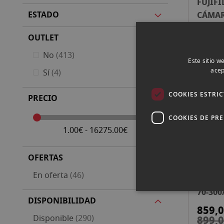
FUJIFI
CÁMAR
ESTADO
2.749
OUTLET
artículos
No
413
Este sitio w
acep
artículos
Sí
4
FUJIF
COOKIES ESTRI
PRECIO
35/2 
COOKIES DE PR
199,0
1.00€ - 16275.00€
OFERTAS
artículos
En oferta
46
FUJIF
70-300
DISPONIBILIDAD
WR
859,0
artículos
Disponible
290
899,0