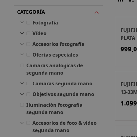
Ver
como
CATEGORÍA
Fotografía
FUJIFI
Vídeo
PLATA
Accesorios fotografía
MIRRO
999,0
Ofertas especiales
Camaras analogicas de
segunda mano
Camaras segunda mano
FUJIFI
13-33
Objetivos segunda mano
CÁMAR
1.099
Iluminación fotografía
segunda mano
Accesorios de foto & video
segunda mano