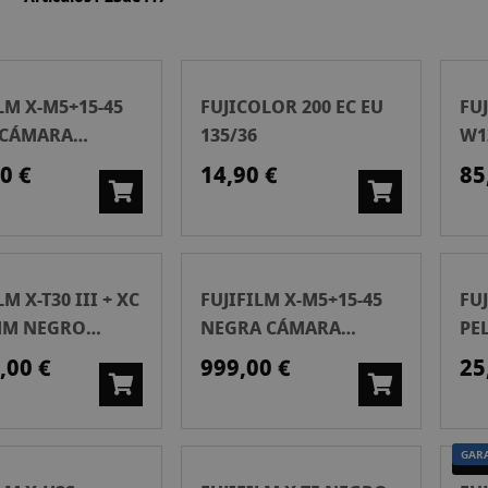
LM X-M5+15-45
FUJICOLOR 200 EC EU
FU
 CÁMARA
135/36
W1
RLESS
0 €
14,90 €
85
LM X-T30 III + XC
FUJIFILM X-M5+15-45
FU
MM NEGRO
NEGRA CÁMARA
PE
A MIRRORLESS
MIRRORLESS
2X
,00 €
999,00 €
25
GAR
SEG