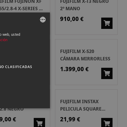
JIFILM FUJINON XF
FUJIFILM X-T3 NEGRO
55/2.8-4 X-SERIES 2ª
2ª MANO
NO
1,00 €
910,00 €
io web, usted
SPANISH
ación
ENGLISH
JIFILM X-H2
FUJIFILM X-S20
CATALAN
MARA MIRRORLESS
CÁMARA MIRRORLESS
NO CLASIFICADAS
249,00 €
1.399,00 €
JIFILM FUJINON XF
FUJIFILM INSTAX
/2.8 NEGRO
PELICULA SQUARE
PACK 2 X 10
9,00 €
21,99 €