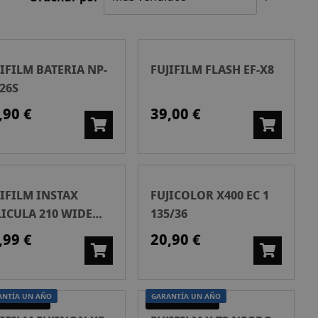
Direcció
Ascende
JIFILM BATERIA NP-
FUJIFILM FLASH EF-X8
26S
,90 €
39,00 €
JIFILM INSTAX
FUJICOLOR X400 EC 1
LICULA 210 WIDE
135/36
1
,99 €
20,90 €
ANTÍA UN AÑO
GARANTÍA UN AÑO
UNDA MANO
SEGUNDA MANO