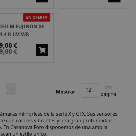
EN OFERTA
JIFILM FUJINON XF
1.4 R LM WR
9,00 €
9,00 €
por
gina
Página
Siguiente
Mostrar
página
ámaras mirrorless de la serie X y GFX. Sus sensores
e con colores vibrantes y una gran profundidad.
co. En Casanova Foto disponemos de una amplia
scan un estilo único.