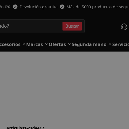
ión 0%
Devolución gratuita
Más de 5000 productos de seg
Buscar
Buscar
ccesorios
Marcas
Ofertas
Segunda mano
Servici
la
ista
Artículos
1
-
23
de
417