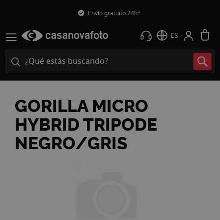
Envío gratuito 24h*
M
ES
GORILLA MICRO
HYBRID TRIPODE
NEGRO/GRIS
Saltar
al
final
de
la