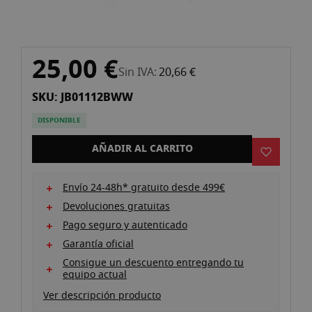
galería
de
imágenes
Saltar
25,00 €
al
Sin IVA
20,66 €
comienzo
SKU: JB01112BWW
de
la
DISPONIBLE
galería
de
AÑADIR AL CARRITO
imágenes
Envío 24-48h* gratuito desde 499€
Devoluciones gratuitas
Pago seguro y autenticado
Garantía oficial
Consigue un descuento entregando tu
equipo actual
Ver descripción producto