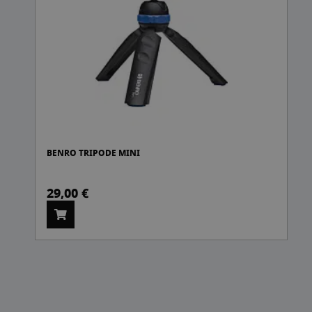
BENRO TRIPODE MINI
BENRO TR
29,00 €
29,00 €