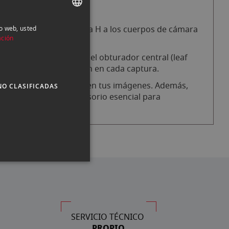
uier objetivo del sistema H a los cuerpos de cámara
io web, usted
SPANISH
ación
ENGLISH
rmitiéndote disfrutar del obturador central (leaf
CATALAN
de trabajo y la precisión en cada captura.
 mayor nitidez y control en tus imágenes. Además,
NO CLASIFICADAS
satilidad de este accesorio esencial para
SERVICIO TÉCNICO
PROPIO