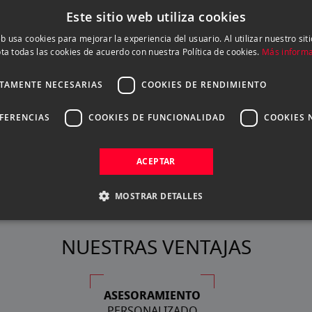
l convertidor Hasselblad X-H 0,8
Este sitio web utiliza cookies
istemas. Este innovador adaptador te permite acoplar cualq
eb usa cookies para mejorar la experiencia del usuario. Al utilizar nuestro sit
ta todas las cookies de acuerdo con nuestra Política de cookies.
Más inform
nte tus posibilidades fotográficas.
onexión entre la cámara y la óptica se mantiene intacta, pe
CTAMENTE NECESARIAS
COOKIES DE RENDIMIENTO
tamente desde el cuerpo de la cámara, optimizando el flujo 
que manual con asistencia de focus peaking, facilitando una
EFERENCIAS
COOKIES DE FUNCIONALIDAD
COOKIES 
orar la funcionalidad de autofoco, elevando aún más la ver
ACEPTAR
MOSTRAR DETALLES
NUESTRAS VENTAJAS
ASESORAMIENTO
PERSONALIZADO