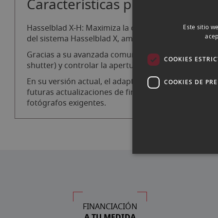
Características principales de
Hasselblad X-H: Maximiza la compatibilidad entre s
Este sitio w
acep
del sistema Hasselblad X, ampliando significativame
Gracias a su avanzada comunicación electrónica, la c
COOKIES ESTRI
shutter) y controlar la apertura del diafragma direc
En su versión actual, el adaptador habilita el enfo
COOKIES DE PR
futuras actualizaciones de firmware prometen incorp
fotógrafos exigentes.
FINANCIACIÓN
A TU MEDIDA