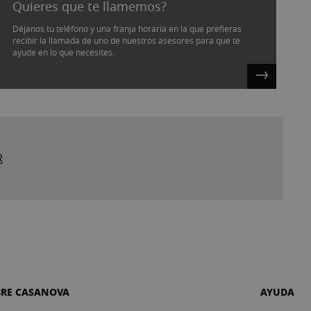
Quieres que te llamemos?
Déjanos tu teléfono y una franja horaria en la que prefieras
recibir la llamada de uno de nuestros asesores para que te
ayude en lo que necesites.
R
BRE CASANOVA
AYUDA