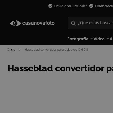
Envío gratuito 24h*
Financiac
Fotografía
Vídeo
A
Inicio
Hasseblad convertidor para objetivos X-H 0.8
Hasseblad convertidor pa
Saltar
al
final
de
la
galería