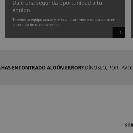
Dale una segunda oportunidad a tu
equipo
Tráenos tu equipo actual y te lo valoraremos para ayudarte en
la compra de tu nuevo equipo.
¿HAS ENCONTRADO ALGÚN ERROR?
DÍNOSLO, POR FAVO
SO