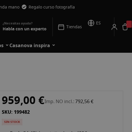
unda mano
Regalo curso fotografía
ES
Tiendas
Habla con un experto
os
Casanova inspira
959,00 €
Imp. NO incl.
792,56 €
SKU: 199482
SIN STOCK