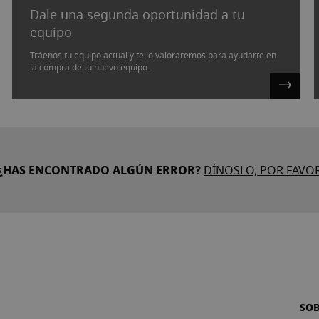
Dale una segunda oportunidad a tu
equipo
Tráenos tu equipo actual y te lo valoraremos para ayudarte en
la compra de tu nuevo equipo.
¿HAS ENCONTRADO ALGÚN ERROR?
DÍNOSLO, POR FAVO
SO