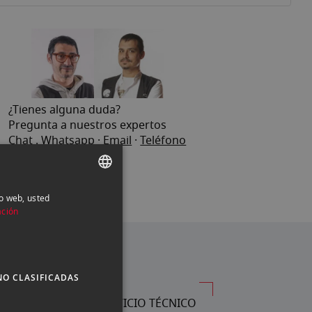
¿Tienes alguna duda?
Pregunta a nuestros expertos
Chat
.
Whatsapp
·
Email
·
Teléfono
io web, usted
SPANISH
ación
ENGLISH
CATALAN
NO CLASIFICADAS
SERVICIO TÉCNICO