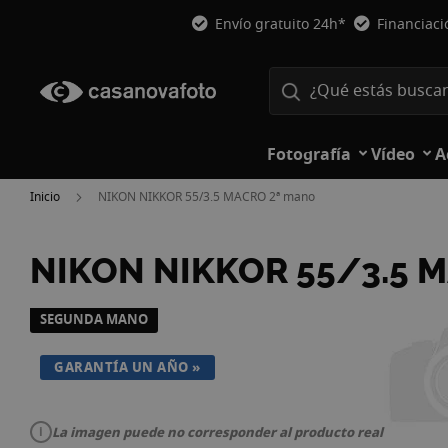
Envío gratuito 24h*
Financiac
Fotografía
Vídeo
A
Inicio
NIKON NIKKOR 55/3.5 MACRO 2ª mano
NIKON NIKKOR 55/3.5 
Saltar
SEGUNDA MANO
al
final
GARANTÍA UN AÑO
de
la
galería
La imagen puede no corresponder al producto real