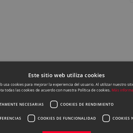
Este sitio web utiliza cookies
eb usa cookies para mejorar la experiencia del usuario. Al utilizar nuestro sit
ta todas las cookies de acuerdo con nuestra Política de cookies.
Más inform
CTAMENTE NECESARIAS
COOKIES DE RENDIMIENTO
NUESTRAS VENTAJAS
EFERENCIAS
COOKIES DE FUNCIONALIDAD
COOKIES 
ASESORAMIENTO