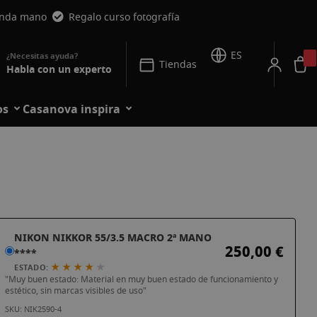
unda mano
Regalo curso fotografía
ES
Tiendas
Habla con un experto
os
Casanova inspira
NIKON NIKKOR 55/3.5 MACRO 2ª MANO
250,00 €
****
★ ★ ★ ★
★
ESTADO:
"Muy buen estado: Material en muy buen estado de funcionamiento y
estético, sin marcas visibles de uso"
SKU: NIK2590-4