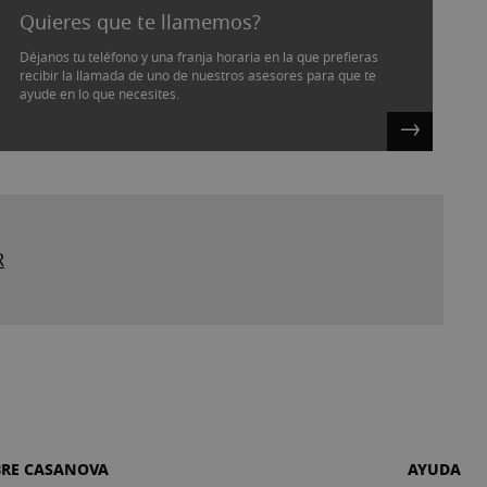
Quieres que te llamemos?
Déjanos tu teléfono y una franja horaria en la que prefieras
recibir la llamada de uno de nuestros asesores para que te
ayude en lo que necesites.
R
BRE CASANOVA
AYUDA