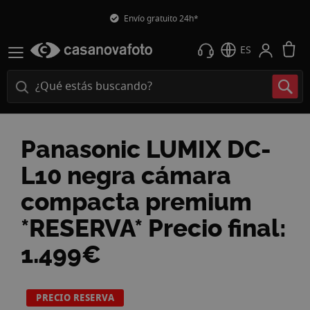
Devolución gratuita
M
ES
Panasonic LUMIX DC-
L10 negra cámara
compacta premium
*RESERVA* Precio final:
1.499€
Saltar
PRECIO RESERVA
al