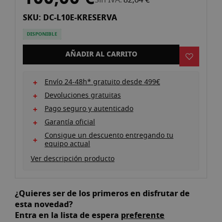
comienzo
SKU: DC-L10E-KRESERVA
de
la
DISPONIBLE
galería
de
AÑADIR AL CARRITO
imágenes
Envío 24-48h* gratuito desde 499€
Devoluciones gratuitas
Pago seguro y autenticado
Garantía oficial
Consigue un descuento entregando tu
equipo actual
Ver descripción producto
¿Quieres ser de los primeros en disfrutar de
esta novedad?
Entra en la lista de espera
preferente