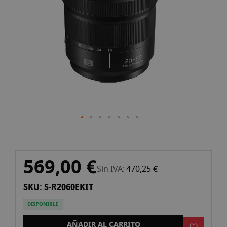
imágenes
Saltar
569,00 €
al
Sin IVA
470,25 €
comienzo
SKU: S-R2060EKIT
de
la
DISPONIBLE
galería
de
AÑADIR AL CARRITO