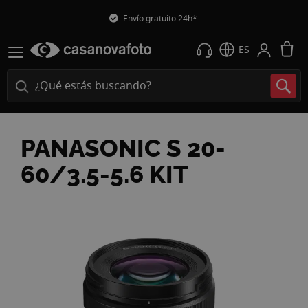
Envío gratuito 24h*
M
ES
PANASONIC S 20-
60/3.5-5.6 KIT
Saltar
al
final
de
la
galería
de