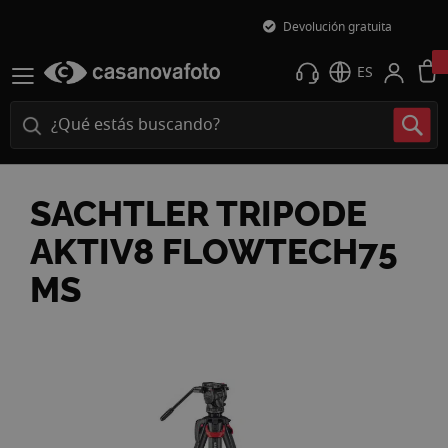
Devolución gratuita
ES
SACHTLER TRIPODE
AKTIV8 FLOWTECH75
MS
Saltar
al
final
de
la