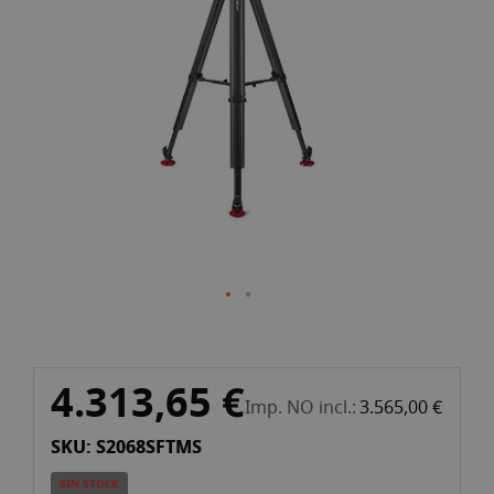
galería
de
imágenes
Saltar
4.313,65 €
al
Imp. NO incl.
3.565,00 €
comienzo
SKU: S2068SFTMS
de
la
SIN STOCK