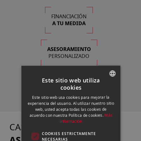
FINANCIACIÓN
A TU MEDIDA
ASESORAMIENTO
PERSONALIZADO
Este sitio web utiliza
SERVICIO TÉCNICO
cookies
PROPIO
SPANISH
Este sitio web usa cookies para mejorar la
ENGLISH
experiencia del usuario. Al utilizar nuestro sitio
web, usted acepta todas las cookies de
CATALAN
acuerdo con nuestra Política de cookies.
Más
información
TE
CASANOVA FOTO
COOKIES ESTRICTAMENTE
ASESORA
NECESARIAS