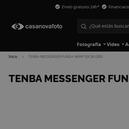
Envío gratuito 24h*
Financiac
Fotografía
Vídeo
A
Inicio
TENBA MESSENGER FUNDA WRAP 30CM GRIS
TENBA MESSENGER FUN
Saltar
al
final
de
la
galería