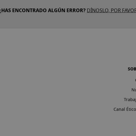
¿HAS ENCONTRADO ALGÚN ERROR?
DÍNOSLO, POR FAVO
SO
Nu
Traba
Canal Étic