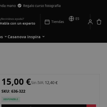
unda mano
Regalo curso fotografía
ES
Mi
Tiendas
Habla con un experto
os
Casanova inspira
15,00 €
Sin IVA
12,40 €
SKU: 636-322
DISPONIBLE