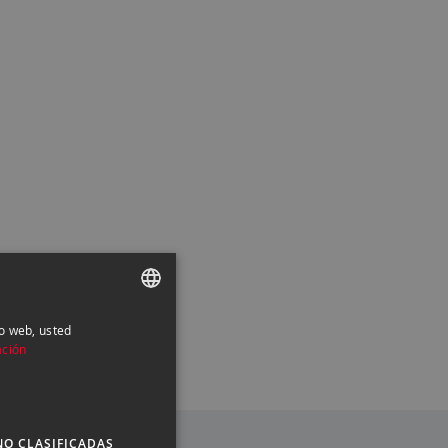
io web, usted
SPANISH
ación
ENGLISH
CATALAN
NO CLASIFICADAS