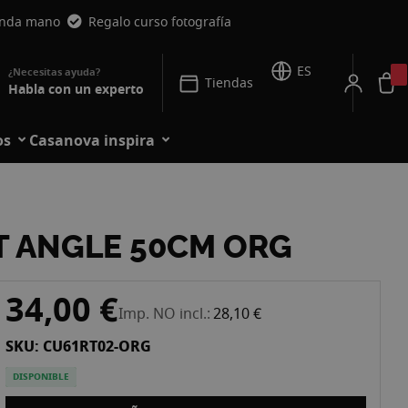
unda mano
Regalo curso fotografía
ES
Tiendas
Habla con un experto
os
Casanova inspira
T ANGLE 50CM ORG
34,00 €
Imp. NO incl.
28,10 €
SKU: CU61RT02-ORG
DISPONIBLE