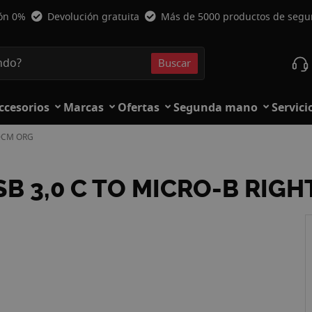
ión 0%
Devolución gratuita
Más de 5000 productos de seg
Buscar
Buscar
ccesorios
Marcas
Ofertas
Segunda mano
Servici
50CM ORG
B 3,0 C TO MICRO-B RIGH