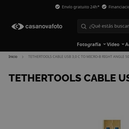
Envío gratuito 24h*
Financiac
Fotografía
Vídeo
A
Inicio
TETHERTOOLS CABLE USB 3,0 C TO MICRO-B RIGHT ANGLE 
TETHERTOOLS CABLE US
Saltar
al
final
de
la
galería