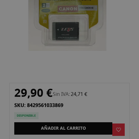
imágenes
Saltar
29,90 €
al
Sin IVA
24,71 €
comienzo
SKU: 8429561033869
de
la
DISPONIBLE
galería
de
AÑADIR AL CARRITO
imágenes