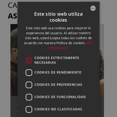
TE
CASANOVA FOTO
ASESORA
Este sitio web utiliza
cookies
SPANISH
Este sitio web usa cookies para mejorar la
ENGLISH
experiencia del usuario. Al utilizar nuestro
sitio web, usted acepta todas las cookies de
CATALAN
acuerdo con nuestra Política de cookies.
Más
información
COOKIES ESTRICTAMENTE
NECESARIAS
COOKIES DE RENDIMIENTO
COOKIES DE PREFERENCIAS
COOKIES DE FUNCIONALIDAD
Pide cita con uno de nuestros
COOKIES NO CLASIFICADAS
asesores