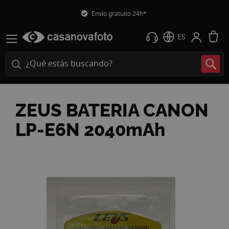
Envío gratuito 24h*
M
ES
ZEUS BATERIA CANON
LP-E6N 2040mAh
Saltar
al
final
de
la
galería
de