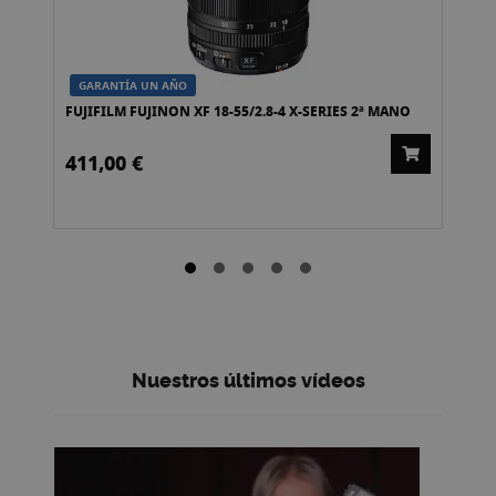
GARANTÍA UN AÑO
FUJIFILM FUJINON XF 18-55/2.8-4 X-SERIES 2ª MANO
NIK
MA
411,00 €
14
Nuestros últimos vídeos