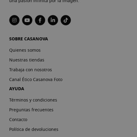
Consulta nuestra programación.
una pasión infinita por la imagen.
Saber más
SOBRE CASANOVA
Quienes somos
Nuestras tiendas
Trabaja con nosotros
Canal Ético Casanova Foto
AYUDA
Términos y condiciones
Preguntas frecuentes
Contacto
Política de devoluciones