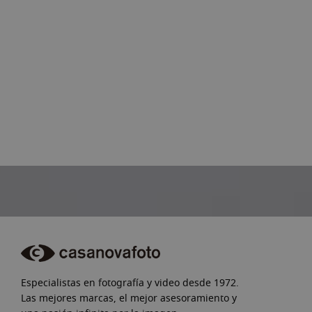
CASANOVA VIAJES
Especialistas en fotografía y video desde 1972.
Viajes pensados por y para fotógrafos.
Las mejores marcas, el mejor asesoramiento y