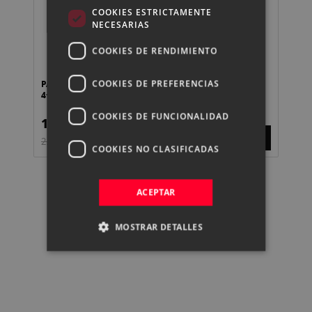
COOKIES ESTRICTAMENTE
NECESARIAS
COOKIES DE RENDIMIENTO
COOKIES DE PREFERENCIAS
PANASONIC KIT FILMAKER S5II+20-60+50+BAT+DJI RS
LE
4+DJI MIC MINI 2
COOKIES DE FUNCIONALIDAD
1.999,00 €
5.
2.676,00 €
COOKIES NO CLASIFICADAS
ACEPTAR
MOSTRAR DETALLES