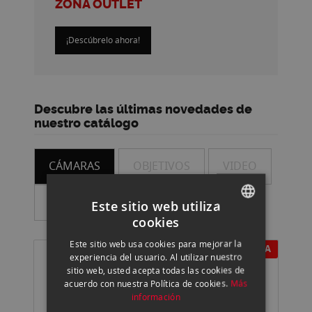
ZONA OUTLET
¡Descúbrelo ahora!
Descubre las últimas novedades de
nuestro catálogo
CÁMARAS
OBJETIVOS
VIDEO
ILUMINACIÓN
ACCESORIOS
Este sitio web utiliza
cookies
SPANISH
Este sitio web usa cookies para mejorar la
EN OFERTA
ENGLISH
experiencia del usuario. Al utilizar nuestro
sitio web, usted acepta todas las cookies de
CATALAN
acuerdo con nuestra Política de cookies.
Más
información