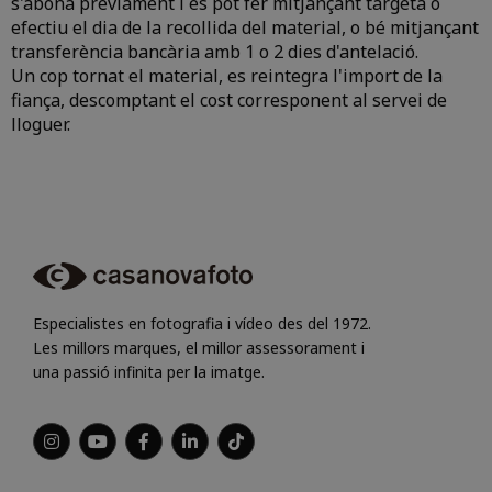
s'abona prèviament i es pot fer mitjançant targeta o
50
85
120
150
175
195
210
efectiu el dia de la recollida del material, o bé mitjançant
transferència bancària amb 1 o 2 dies d'antelació.
PROFOTO CONNECT PRO LEICA
FUJIFILM FUJINON XF 18-120/4 LM PZ WR
Un cop tornat el material, es reintegra l'import de la
1D
2D
3D
4D
5D
6D
7D
fiança, descomptant el cost corresponent al servei de
1D
2D
3D
4D
5D
6D
7D
10
17
24
30
35
39
42
50
85
120
150
175
195
210
lloguer.
PROFOTO DISPARADOR AIR REMOTE
UNIVERSAL
1D
2D
3D
4D
5D
6D
7D
10
17
24
30
35
39
42
PROFOTO DISPARADOR AIR REMOTE
TTL-C
1D
2D
3D
4D
5D
6D
7D
Especialistes en fotografia i vídeo des del 1972.
10
17
24
30
35
39
42
Les millors marques, el millor assessorament i
una passió infinita per la imatge.
PROFOTO DISPARADOR AIR REMOTE
TTL-N
1D
2D
3D
4D
5D
6D
7D
10
17
24
30
35
39
42