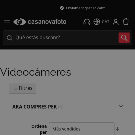
Enviament gratuït 24h*
L
CAT
Videocàmeres
Filtres
ARA COMPRES PER
Ordena
Estable
per
l'ordre