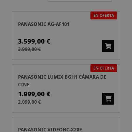
ascend
EN OFERTA
PANASONIC AG-AF101
3.599,00 €
3.999,00 €
EN OFERTA
PANASONIC LUMIX BGH1 CÁMARA DE
CINE
1.999,00 €
2.099,00 €
PANASONIC VIDEOHC-X20E