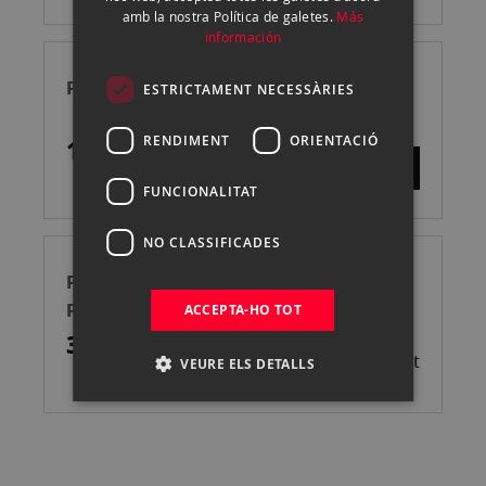
CATALAN
amb la nostra Política de galetes.
Más
información
PANASONIC HC-X1600 VIDEOCÁMARA
ESTRICTAMENT NECESSÀRIES
RENDIMENT
ORIENTACIÓ
1.699,00 €
FUNCIONALITAT
NO CLASSIFICADES
PANASONIC HC-X2E VIDEOCÁMARA
PROFESIONAL
ACCEPTA-HO TOT
3.199,00 €
Esgotat
VEURE ELS DETALLS