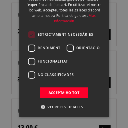
ENGLISH
l'experiència de l'usuari. En utilitzar el nostre
lloc web, accepteu totes les galetes d’acord
CATALAN
KODAK PORTRA 800 135/36 UNITARIO
amb la nostra Política de galetes.
Más
información
27,90 €
ESTRICTAMENT NECESSÀRIES
RENDIMENT
ORIENTACIÓ
FUNCIONALITAT
KODAK EKTACHROME E-100 135/36
NO CLASSIFICADES
36,90 €
ACCEPTA-HO TOT
VEURE ELS DETALLS
KODAK TRI-X 400 120 UNITARIO
13,00 €