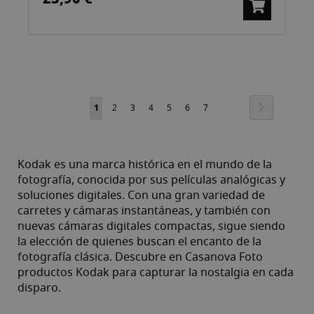
Pàgina
Pàgina
Següent
Actualment
Pàgina
Pàgina
Pàgina
Pàgina
Pàgina
Pàgina
1
2
3
4
5
6
7
estàs
llegint
Kodak es una marca histórica en el mundo de la
la
fotografía, conocida por sus películas analógicas y
soluciones digitales. Con una gran variedad de
pàgina
carretes y cámaras instantáneas, y también con
nuevas cámaras digitales compactas, sigue siendo
la elección de quienes buscan el encanto de la
fotografía clásica. Descubre en Casanova Foto
productos Kodak para capturar la nostalgia en cada
disparo.