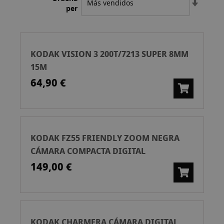
Estable
per
l'ordre
ascend
KODAK VISION 3 200T/7213 SUPER 8MM
15M
64,90 €
KODAK FZ55 FRIENDLY ZOOM NEGRA
CÁMARA COMPACTA DIGITAL
149,00 €
KODAK CHARMERA CÁMARA DIGITAL