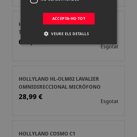
ACCEPTA-HO TOT
HOLLYLAND PYRO 7 MONITOR
TRANSCEPTOR INALÁMBRICO 4K
VEURE ELS DETALLS
603,90 €
Esgotat
HOLLYLAND HL-OLM02 LAVALIER
OMNIDIRECCIONAL MICRÓFONO
28,99 €
Esgotat
HOLLYLAND COSMO C1