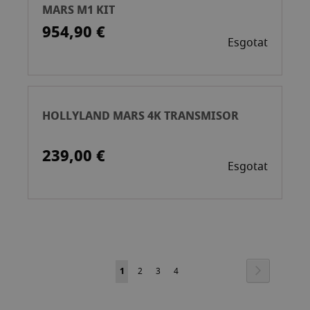
MARS M1 KIT
954,90 €
Esgotat
HOLLYLAND MARS 4K TRANSMISOR
239,00 €
Esgotat
Pàgina
Pàgina
Següent
Actualment
Pàgina
Pàgina
Pàgina
1
2
3
4
estàs