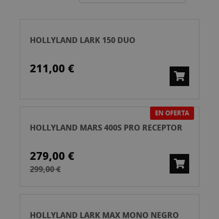
ascend
HOLLYLAND LARK 150 DUO
211,00 €
EN OFERTA
HOLLYLAND MARS 400S PRO RECEPTOR
279,00 €
299,00 €
HOLLYLAND LARK MAX MONO NEGRO