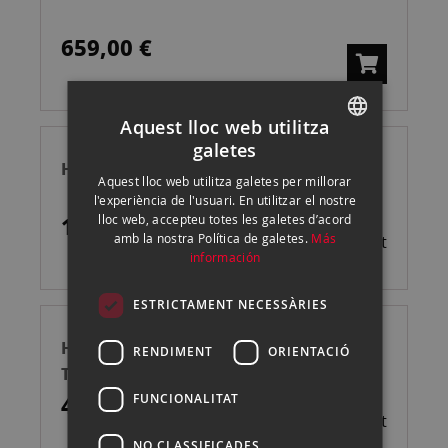
659,00 €
Aquest lloc web utilitza
galetes
SPANISH
HOLLYLAND SOLIDCOM C1 6S
Aquest lloc web utilitza galetes per millorar
ENGLISH
l'experiència de l'usuari. En utilitzar el nostre
lloc web, accepteu totes les galetes d’acord
1.299,00 €
CATALAN
amb la nostra Política de galetes.
Más
Esgotat
información
ESTRICTAMENT NECESSÀRIES
HOLLYLAND PYRO 5 4K MONITOR
RENDIMENT
ORIENTACIÓ
TRANSCEPTOR INALÁMBRICO
FUNCIONALITAT
449,00 €
Esgotat
NO CLASSIFICADES