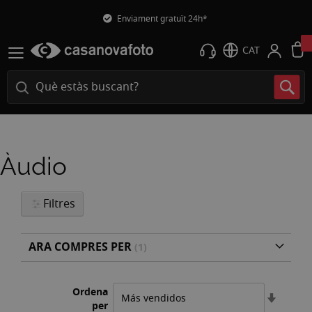
Enviament gratuït 24h*
CAT
Àudio
Filtres
ARA COMPRES PER
Ordena
Estable
per
l'ordre