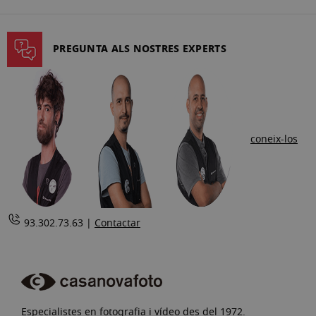
llegint
la
PREGUNTA ALS NOSTRES EXPERTS
pàgina
coneix-los
93.302.73.63 |
Contactar
Especialistes en fotografia i vídeo des del 1972.