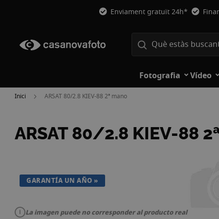
Enviament gratuït 24h*
Fina
Fotografia
Vídeo
Inici
ARSAT 80/2.8 KIEV-88 2ª mano
ARSAT 80/2.8 KIEV-88 2
Vés
a
la
GARANTÍA UN AÑO
fi
de
la
La imagen puede no corresponder al producto real