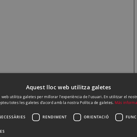
Aquest lloc web utilitza galetes
 web utilitza galetes per millorar l'experiència de l'usuari. En utilitzar el nost
pteu totes les galetes d’acord amb la nostra Política de galetes.
Más informa
NECESSÀRIES
RENDIMENT
ORIENTACIÓ
FUNC
DES