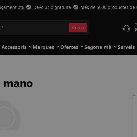
nçament 0%
Devolució gratuïta
Més de 5000 productes de
Cerca
P
Cerca
Accessoris
Marques
Ofertes
Segona mà
Serveis
ª mano