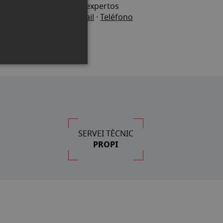
Pregunta a nuestros expertos
Chat
.
Whatsapp
·
Email
·
Teléfono
SERVEI TÈCNIC
PROPI