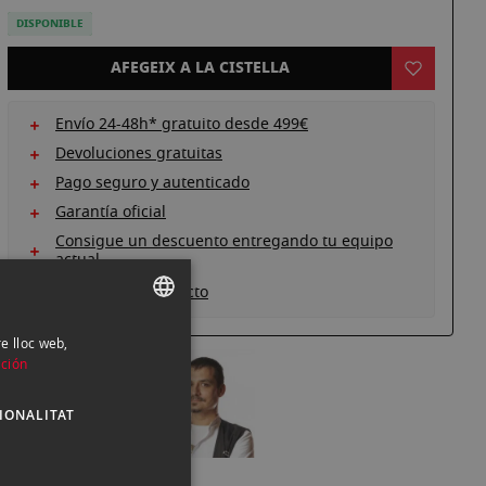
DISPONIBLE
AFEGEIX A LA CISTELLA
Envío 24-48h* gratuito desde 499€
Devoluciones gratuitas
Pago seguro y autenticado
Garantía oficial
Consigue un descuento entregando tu equipo
actual
Ver descripción producto
re lloc web,
SPANISH
ción
ENGLISH
IONALITAT
CATALAN
¿Tienes alguna duda?