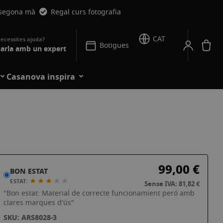
 segona mà
Regal curs fotografia
CAT
La
Botigues
arla amb un expert
Casanova inspira
99,00 €
BON ESTAT
★ ★ ★
★
★
ESTAT:
Sense IVA: 81,82 €
"Bon estat: Material de correcte funcionamient peró amb
clares marques d'ús"
SKU: ARS8028-3