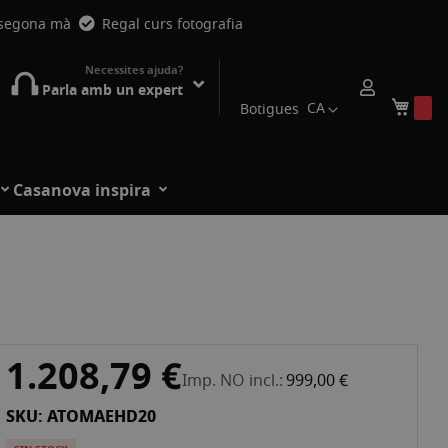
 segona mà
Regal curs fotografia
Necessites ajuda?
Parla amb un expert
Mi ca
CA
Botigues
Casanova inspira
1.208,79 €
Imp. NO incl.
999,00 €
SKU: ATOMAEHD20