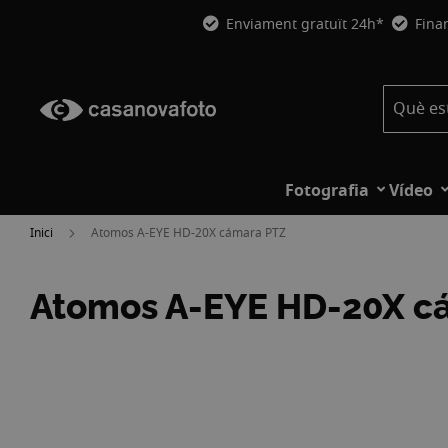
Enviament gratuït 24h*
Fina
Fotografia
Vídeo
Inici
Atomos A-EYE HD-20X cámara PTZ
Atomos A-EYE HD-20X c
Vés
a
la
fi
de