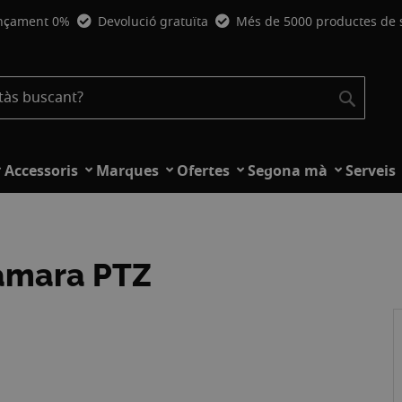
nçament 0%
Devolució gratuïta
Més de 5000 productes de
Cerca
Cerca
Accessoris
Marques
Ofertes
Segona mà
Serveis
ámara PTZ