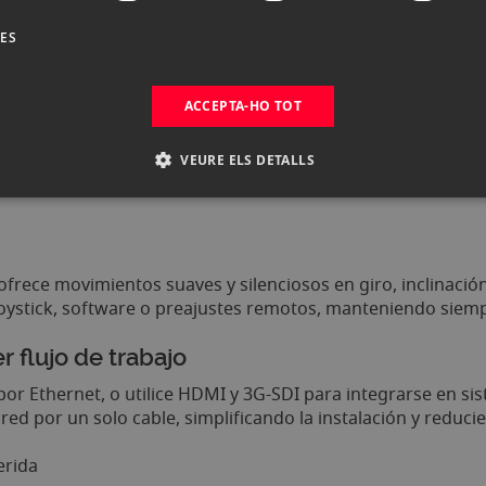
ndar de captura en movimiento. Con control horizontal, ver
DES
educativos y plataformas de streaming. Su integración flui
lquier escenario profesional.
ACCEPTA-HO TOT
20x
ento de imagen avanzado, la A-Eye HD 20X graba en resolu
VEURE ELS DETALLS
es de poca luz permiten capturar desde amplias panorámica
ofrece movimientos suaves y silenciosos en giro, inclinació
joystick, software o preajustes remotos, manteniendo siemp
r flujo de trabajo
r Ethernet, o utilice HDMI y 3G-SDI para integrarse en sist
ed por un solo cable, simplificando la instalación y reduci
erida