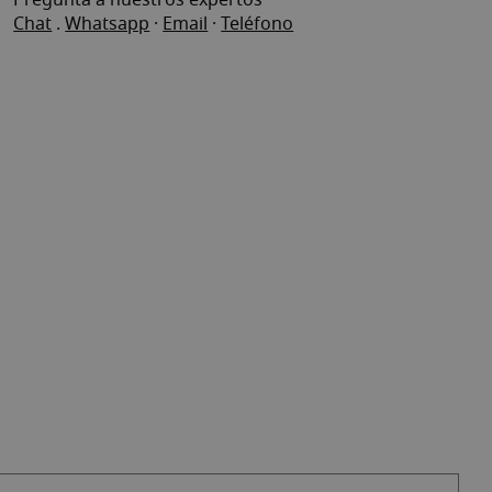
Pregunta a nuestros expertos
Chat
.
Whatsapp
·
Email
·
Teléfono