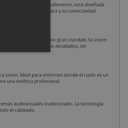
tical y zoom de alto rendimiento, está diseñada
da en sistemas multicámara y su conectividad
ción Full HD 1080p60 con gran claridad. Su zoom
s hasta primeros planos detallados, sin
n y zoom. Ideal para entornos donde el ruido es un
re una estética profesional.
emas audiovisuales tradicionales. La tecnología
endo el cableado.