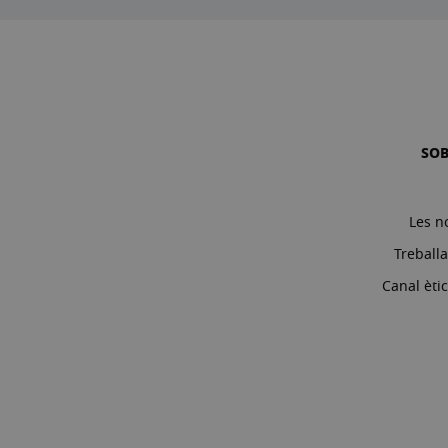
SO
Les n
Treball
Canal èti