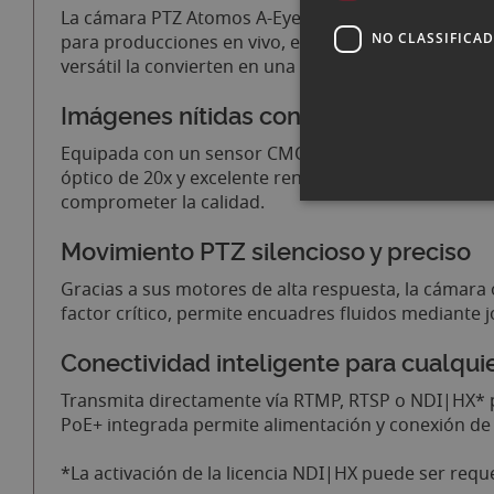
La cámara PTZ Atomos A-Eye HD 20X redefine el está
NO CLASSIFICA
para producciones en vivo, entornos corporativos, 
versátil la convierten en una solución ideal para cua
Imágenes nítidas con zoom óptico de 
Equipada con un sensor CMOS de 1/2.8" y procesami
óptico de 20x y excelente rendimiento en condicion
comprometer la calidad.
Movimiento PTZ silencioso y preciso
Gracias a sus motores de alta respuesta, la cámara 
factor crítico, permite encuadres fluidos mediante 
Conectividad inteligente para cualquie
Transmita directamente vía RTMP, RTSP o NDI|HX* po
PoE+ integrada permite alimentación y conexión de r
*La activación de la licencia NDI|HX puede ser requ