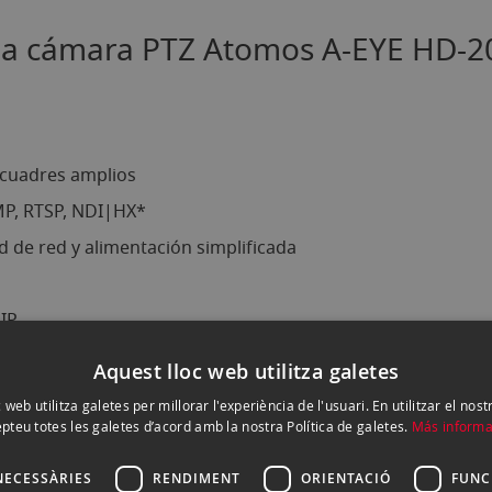
e la cámara PTZ Atomos A-EYE HD-2
ncuadres amplios
MP, RTSP, NDI|HX*
 de red y alimentación simplificada
 IP
ncionamiento remoto de la cámara
Aquest lloc web utilitza galetes
roladores de terceros
 web utilitza galetes per millorar l'experiència de l'usuari. En utilitzar el nost
pteu totes les galetes d’acord amb la nostra Política de galetes.
Más informa
ón robótica
NECESSÀRIES
RENDIMENT
ORIENTACIÓ
FUNC