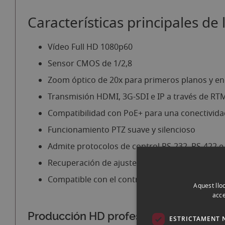
d'imatges
Características principales d
Vídeo Full HD 1080p60
Sensor CMOS de 1/2,8
Zoom óptico de 20x para primeros planos y e
Transmisión HDMI, 3G-SDI e IP a través de RT
Compatibilidad con PoE+ para una conectividad
Funcionamiento PTZ suave y silencioso
Admite protocolos de control RS-232, RS-422 e
Recuperación de ajustes preestablecidos y fu
Compatible con el control remoto A-Eye y cont
Aquest lloc
acce
Producción HD profesional con precisi
ESTRICTAMENT 