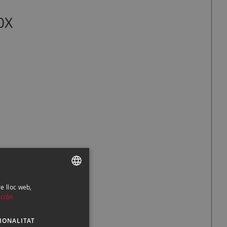
0X
re lloc web,
SPANISH
ción
ENGLISH
IONALITAT
CATALAN