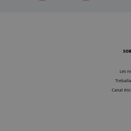
SO
Les n
Treball
Canal èti