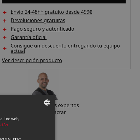
Envío 24-48h* gratuito desde 499€
Devoluciones gratuitas
Pago seguro y autenticado
Garantía oficial
Consigue un descuento entregando tu equipo
actual
Ver descripción producto
Pregunta a nuestros expertos
93 302 73 63 |
Contactar
re lloc web,
SPANISH
ción
ENGLISH
IONALITAT
CATALAN