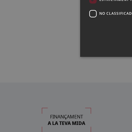
NO CLASSIFICA
Vés
al
començament
de
la
galeria
d'imatges
FINANÇAMENT
A LA TEVA MIDA