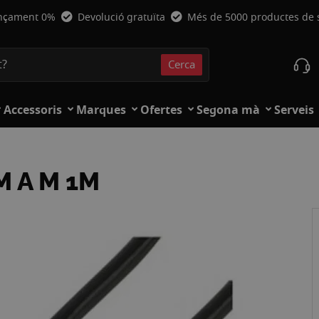
nçament 0%
Devolució gratuïta
Més de 5000 productes de
Cerca
Cerca
Accessoris
Marques
Ofertes
Segona mà
Serveis
M A M 1M