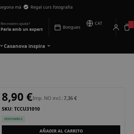
 segona mà
Regal curs fotografia
CAT
Botigues
Parla amb un expert
Casanova inspira
8,90 €
Imp. NO incl.
7,36 €
SKU: TCCU31010
DISPONIBLE
AÑADIR AL CARRITO