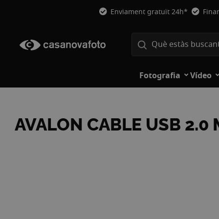
Enviament gratuït 24h*
Fina
Fotografia
Vídeo
AVALON CABLE USB 2.0 
Vés
a
la
fi
de
la
galeria