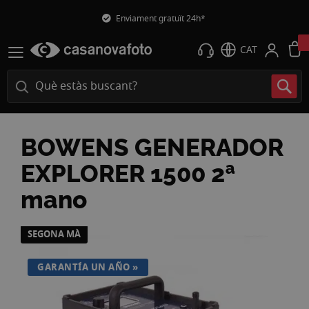
Enviament gratuït 24h*
CAT
BOWENS GENERADOR
EXPLORER 1500 2ª
mano
Vés
SEGONA MÀ
a
la
GARANTÍA UN AÑO
fi
de