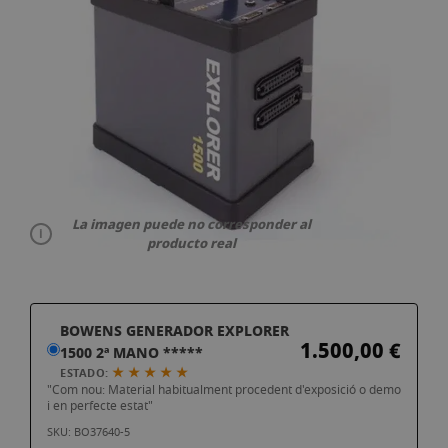
la
galeria
d'imatges
La imagen puede no corresponder al
producto real
Vés
BOWENS GENERADOR EXPLORER
al
1.500,00 €
1500 2ª MANO *****
començament
★ ★ ★ ★ ★
ESTADO:
de
"Com nou: Material habitualment procedent d'exposició o demo
la
i en perfecte estat"
galeria
SKU: BO37640-5
d'imatges