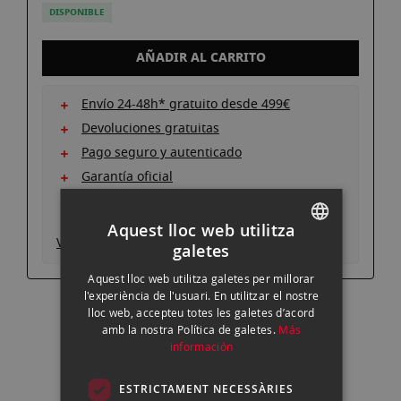
DISPONIBLE
AÑADIR AL CARRITO
Envío 24-48h* gratuito desde 499€
Devoluciones gratuitas
Pago seguro y autenticado
Garantía oficial
Consigue un descuento entregando tu
equipo actual
Aquest lloc web utilitza
Ver descripción producto
galetes
SPANISH
Aquest lloc web utilitza galetes per millorar
ENGLISH
l'experiència de l'usuari. En utilitzar el nostre
lloc web, accepteu totes les galetes d’acord
CATALAN
amb la nostra Política de galetes.
Más
información
ESTRICTAMENT NECESSÀRIES
¿Tienes alguna duda?