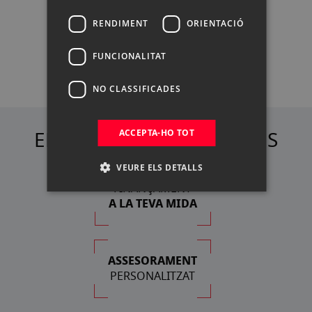
Pregunta a nuestros expertos
Chat
.
RENDIMENT
Whatsapp
·
Email
ORIENTACIÓ
·
Teléfono
FUNCIONALITAT
NO CLASSIFICADES
ELS NOSTRES AVANTATGES
ACCEPTA-HO TOT
VEURE ELS DETALLS
FINANÇAMENT
A LA TEVA MIDA
ASSESORAMENT
PERSONALITZAT