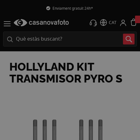
Devolució gratuïta
CAT
HOLLYLAND KIT
TRANSMISOR PYRO S
Vés
a
la
fi
de
la
galeria