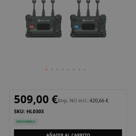
d'imatges
Vés
509,00 €
al
Imp. NO incl.
420,66 €
començament
SKU: HL0303
de
la
DISPONIBLE
galeria
d'imatges
AÑADIR AL CARRITO