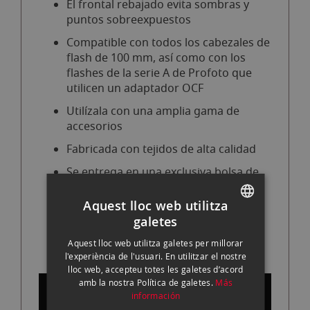
El frontal rebajado evita sombras y
puntos sobreexpuestos
Compatible con todos los cabezales de
flash de 100 mm, así como con los
flashes de la serie A de Profoto que
utilicen un adaptador OCF
Utilízala con una amplia gama de
accesorios
Fabricada con tejidos de alta calidad
Se entrega en una exclusiva bolsa de
tela
Aquest lloc web utilitza
Diámetro frontal de 90x120 cm
galetes
SPANISH
Incluye difusor frontal e interior
Aquest lloc web utilitza galetes per millorar
ENGLISH
l'experiència de l'usuari. En utilitzar el nostre
lloc web, accepteu totes les galetes d’acord
CATALAN
amb la nostra Política de galetes.
Más
información