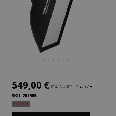
d'imatges
Vés
549,00 €
al
Imp. NO incl.
453,72 €
començament
SKU: 201505
de
la
SIN STOCK
galeria
d'imatges