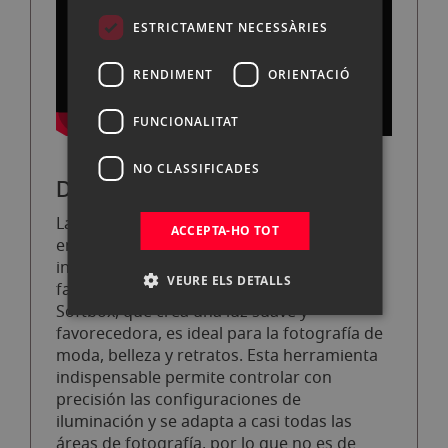
ESTRICTAMENT NECESSÀRIES
RENDIMENT
ORIENTACIÓ
FUNCIONALITAT
NO CLASSIFICADES
Descripción general
La Profoto Softbox Rectangular se monta
ACCEPTA-HO TOT
en segundos gracias a su speedring
integrado. Está diseñada pensando en la
VEURE ELS DETALLS
facilidad de uso y la versatilidad. Esta
Softbox, que crea una luz suave y
favorecedora, es ideal para la fotografía de
moda, belleza y retratos. Esta herramienta
indispensable permite controlar con
precisión las configuraciones de
iluminación y se adapta a casi todas las
áreas de fotografía, por lo que no es de