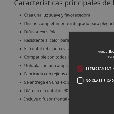
Características principales de 
Crea una luz suave y favorecedora
Diseño completamente integrado para plegarla
Difusor extraíble
Resistente al calor para su uso con luces haló
El frontal rebajado evita sombras y puntos s
Aquest lloc
Compatible con todos los cabezales de flash d
acce
Utilízala con una amplia gama de accesorios
ESTRICTAMENT 
Fabricada con tejidos de alta calidad
NO CLASSIFICA
Se entrega en una exclusiva bolsa de tela
Diámetro frontal de 90 cm
Incluye difusor frontal e interior