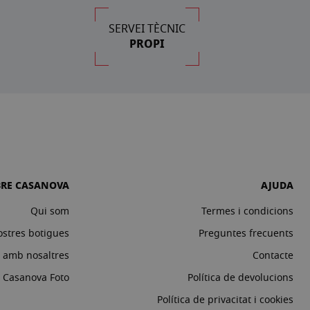
SERVEI TÈCNIC
PROPI
BRE CASANOVA
AJUDA
Qui som
Termes i condicions
ostres botigues
Preguntes frecuents
a amb nosaltres
Contacte
c Casanova Foto
Política de devolucions
Política de privacitat i cookies