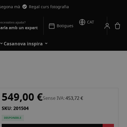
 segona mà
Regal curs fotografia
CAT
La
Botigues
arla amb un expert
Casanova inspira
549,00 €
Sense IVA
453,72 €
SKU: 201504
DISPONIBLE