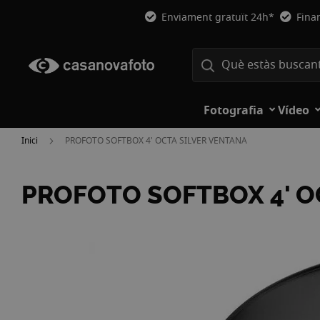
Enviament gratuït 24h*
Fina
Fotografia
Vídeo
Inici
PROFOTO SOFTBOX 4' OCTA SILVER VENTANA
PROFOTO SOFTBOX 4' O
Vés
a
la
fi
de
la