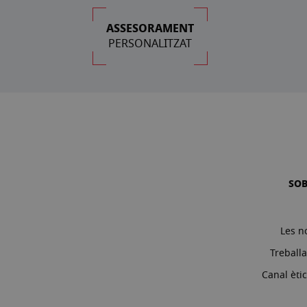
ASSESORAMENT
PERSONALITZAT
SO
Les n
Treball
Canal èti