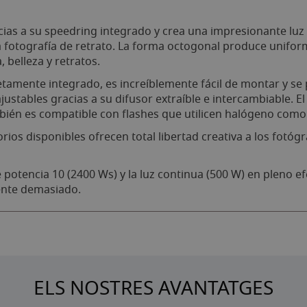
as a su speedring integrado y crea una impresionante luz s
ra la fotografía de retrato. La forma octogonal produce uni
, belleza y retratos.
etamente integrado, es increíblemente fácil de montar y se
ustables gracias a su difusor extraíble e intercambiable. E
también es compatible con flashes que utilicen halógeno como
ios disponibles ofrecen total libertad creativa a los fotóg
 potencia 10 (2400 Ws) y la luz continua (500 W) en pleno 
iente demasiado.
ELS NOSTRES AVANTATGES