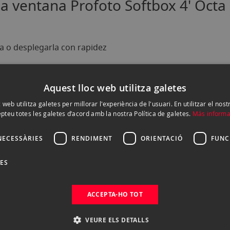
la ventana Profoto Softbox 4' Octa 
 o desplegarla con rapidez
genas (hasta un máx. de 500 W)
Aquest lloc web utilitza galetes
obreexpuestos
 web utilitza galetes per millorar l'experiència de l'usuari. En utilitzar el nost
e 100 mm, así como con los flashes de la serie A de Profoto
pteu totes les galetes d’acord amb la nostra Política de galetes.
Más informa
NECESSÀRIES
RENDIMENT
ORIENTACIÓ
FUNC
DES
ACCEPTA-HO TOT
VEURE ELS DETALLS