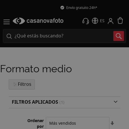
Envío gratuito 24h*
M
ES
Formato medio
Filtros
FILTROS APLICADOS
Ordenar
Fijar
por
Direcci