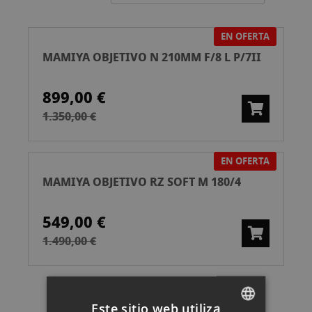
Ascend
EN OFERTA
MAMIYA OBJETIVO N 210MM F/8 L P/7II
899,00 €
1.350,00 €
EN OFERTA
MAMIYA OBJETIVO RZ SOFT M 180/4
549,00 €
1.490,00 €
Este sitio web utiliza