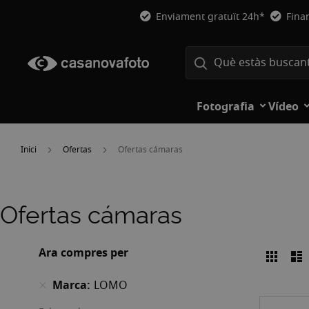
Enviament gratuït 24h*
Fina
Fotografia
Vídeo
Inici
Ofertas
Ofertas cámaras
Ofertas cámaras
Ara compres per
Graell
L
Veure
com
Marca
LOMO