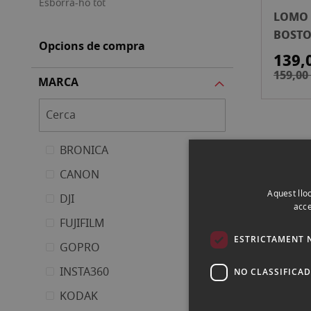
Esborra-ho tot
LOMO 
BOSTO
Opcions de compra
139,
159,00
MARCA
BRONICA
CANON
Aquest lloc
DJI
acce
FUJIFILM
ESTRICTAMENT 
GOPRO
INSTA360
NO CLASSIFICA
KODAK