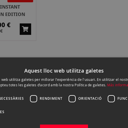
INSTANT
N EDITION
00 €
 €
Aquest lloc web utilitza galetes
 web utilitza galetes per millorar l'experiència de l'usuari. En utilitzar el nost
pteu totes les galetes d’acord amb la nostra Política de galetes.
Más informa
NECESSÀRIES
RENDIMENT
ORIENTACIÓ
FUNC
DES