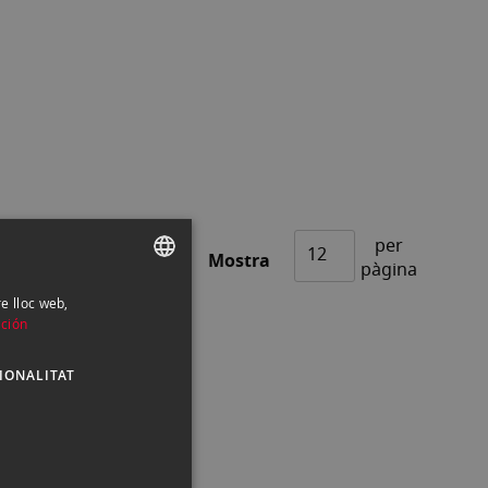
per
Mostra
pàgina
re lloc web,
SPANISH
ción
ENGLISH
IONALITAT
CATALAN