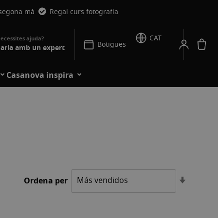
 segona mà
Regal curs fotografia
CAT
La
Botigues
arla amb un expert
Casanova inspira
Establei
Ordena per
l'ordre
ascende