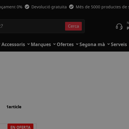
nçament 0%
Devolució gratuïta
Més de 5000 productes de
Cerca
P
Cerca
Accessoris
Marques
Ofertes
Segona mà
Serveis
a
lista
1
article
EN OFERTA